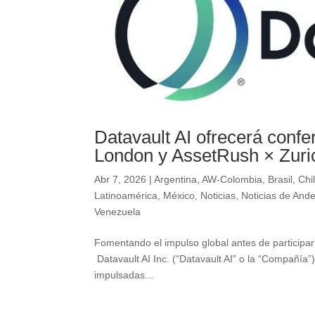
Datavault AI ofrecerá co
London y AssetRush × Zuri
Abr 7, 2026
|
Argentina
,
AW-Colombia
,
Brasil
,
Chi
Latinoamérica
,
México
,
Noticias
,
Noticias de And
Venezuela
Fomentando el impulso global antes de partici
Datavault AI Inc. (“Datavault AI” o la “Compañía
impulsadas...