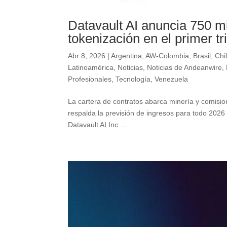
Datavault AI anuncia 750 mi
tokenización en el primer t
Abr 8, 2026
|
Argentina
,
AW-Colombia
,
Brasil
,
Chi
Latinoamérica
,
Noticias
,
Noticias de Andeanwire
,
Profesionales
,
Tecnología
,
Venezuela
La cartera de contratos abarca minería y comision
respalda la previsión de ingresos para todo 2
Datavault AI Inc....