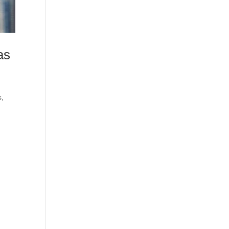
as
s
,