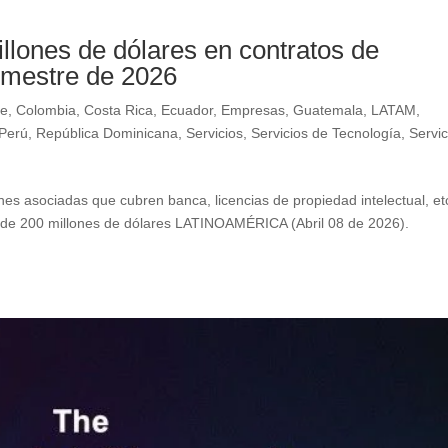
llones de dólares en contratos de
rimestre de 2026
le
,
Colombia
,
Costa Rica
,
Ecuador
,
Empresas
,
Guatemala
,
LATAM
,
Perú
,
República Dominicana
,
Servicios
,
Servicios de Tecnología
,
Servic
es asociadas que cubren banca, licencias de propiedad intelectual, etc
026 de 200 millones de dólares LATINOAMÉRICA (Abril 08 de 2026).