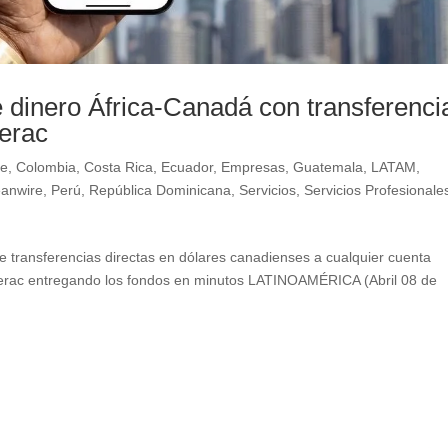
e dinero África-Canadá con transferenci
terac
le
,
Colombia
,
Costa Rica
,
Ecuador
,
Empresas
,
Guatemala
,
LATAM
,
eanwire
,
Perú
,
República Dominicana
,
Servicios
,
Servicios Profesionale
e transferencias directas en dólares canadienses a cualquier cuenta
terac entregando los fondos en minutos LATINOAMÉRICA (Abril 08 de