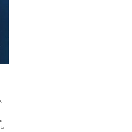
s
,
do
nto