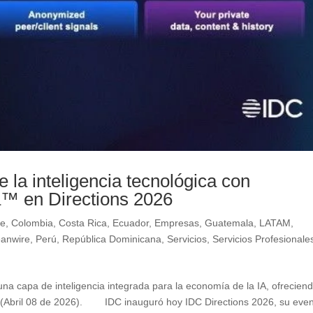
e la inteligencia tecnológica con
a™ en Directions 2026
le
,
Colombia
,
Costa Rica
,
Ecuador
,
Empresas
,
Guatemala
,
LATAM
,
eanwire
,
Perú
,
República Dominicana
,
Servicios
,
Servicios Profesionale
na capa de inteligencia integrada para la economía de la IA, ofrecien
 (Abril 08 de 2026). IDC inauguró hoy IDC Directions 2026, su eve