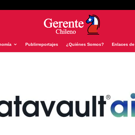
nomía
Publirreportajes
¿Quiénes Somos?
Enlaces de 