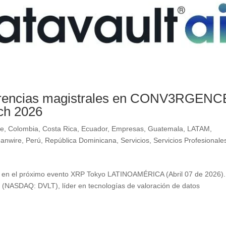
nferencias magistrales en CONV3RGENC
ch 2026
le
,
Colombia
,
Costa Rica
,
Ecuador
,
Empresas
,
Guatemala
,
LATAM
,
eanwire
,
Perú
,
República Dominicana
,
Servicios
,
Servicios Profesionale
par en el próximo evento XRP Tokyo LATINOAMÉRICA (Abril 07 de 20
”) (NASDAQ: DVLT), líder en tecnologías de valoración de datos