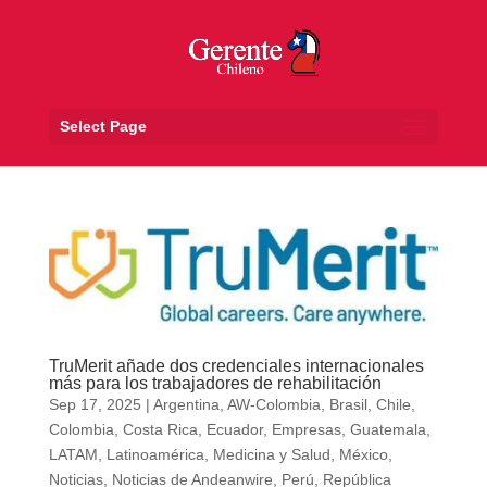
Select Page
TruMerit añade dos credenciales internacionales
más para los trabajadores de rehabilitación
Sep 17, 2025
|
Argentina
,
AW-Colombia
,
Brasil
,
Chile
,
Colombia
,
Costa Rica
,
Ecuador
,
Empresas
,
Guatemala
,
LATAM
,
Latinoamérica
,
Medicina y Salud
,
México
,
Noticias
,
Noticias de Andeanwire
,
Perú
,
República