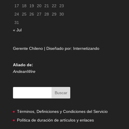
17
18
19
20
21
22
23
24
25
26
27
28
29
30
31
« Jul
Gerente Chileno | Diseñado por:
Internetizando
Aliado de:
AndeanWire
Términos, Definiciones y Condiciones del Servicio
Política de duración de artículos y enlaces