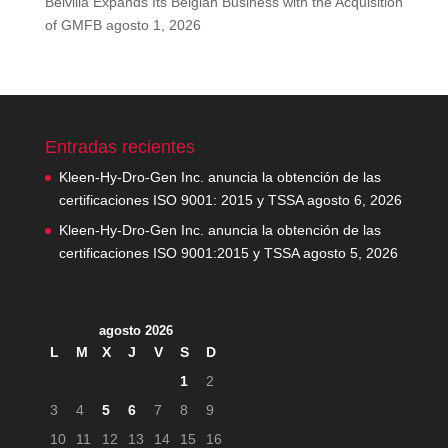
Belvilla Expands Its Belgian Business with the Acquisition
of GMFB
agosto 1, 2026
Entradas recientes
Kleen-Hy-Dro-Gen Inc. anuncia la obtención de las
certificaciones ISO 9001: 2015 y TSSA
agosto 6, 2026
Kleen-Hy-Dro-Gen Inc. anuncia la obtención de las
certificaciones ISO 9001:2015 y TSSA
agosto 5, 2026
agosto 2026
L
M
X
J
V
S
D
1
2
3
4
5
6
7
8
9
10
11
12
13
14
15
16