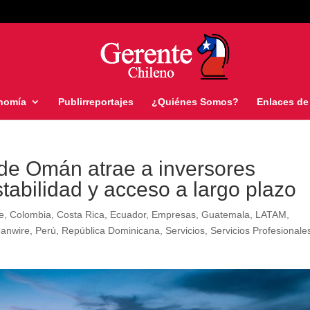
nomía
Publirreportajes
¿Quiénes Somos?
Enlaces de 
de Omán atrae a inversores
tabilidad y acceso a largo plazo
le
,
Colombia
,
Costa Rica
,
Ecuador
,
Empresas
,
Guatemala
,
LATAM
,
eanwire
,
Perú
,
República Dominicana
,
Servicios
,
Servicios Profesionale