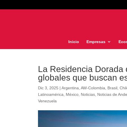
Inicio
Empresas
Eco
La Residencia Dorada 
globales que buscan es
Dic 3, 2025
|
Argentina
,
AW-Colombia
,
Brasil
,
Chi
Latinoamérica
,
México
,
Noticias
,
Noticias de And
Venezuela