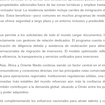
 propiedades adicionales fuera de las zonas turísticas y emplear hasta
cinador local. La residencia también incluye carriles de inmigración d
ndidos. Estos beneficios—poco comunes en muchos programas de resid
 ofrece seguridad a largo plazo y un entorno inclusivo y predecible
o que permite a los solicitantes de todo el mundo cargar documentos, 
rectamente con gestores de relación dedicados. El programa cuenta c
cación de diligencia debida y asistencia de reubicación para aline
ernacionales de migración de inversores. El modelo optimizado refle
eficiencia, la transparencia y servicios unificados para inversores.
ia, África y Oriente Medio continúa siendo un factor central en el in
nsumidores y conexiones directas con las principales rutas comerciale
 para operaciones regionales. Instituciones regulatorias sólidas, una 
s monedas más estables del mundo refuerzan aún más la confianza d
también contribuyen a la demanda global, situando a Omán entre los p
y poder adquisitivo.
tá complementando los esfuerzos nacionales para atraer talento y ca