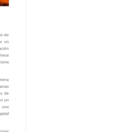
os de
do un
ación
frece
ciona
ínima
arias
os de
en un
e una
pital
cinar