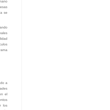
umano
resas
ía se
nando
nales
lidad
culos
grama
ado a
dades
en el
entos
r los