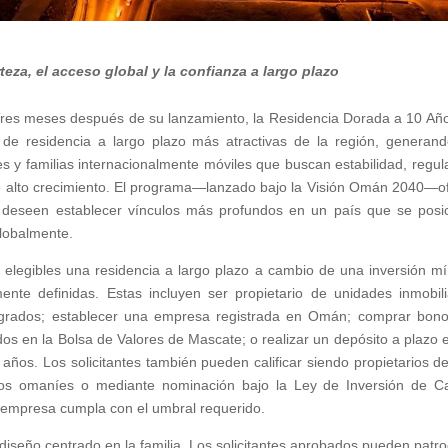
eza, el acceso global y la confianza a largo plazo
res meses después de su lanzamiento, la Residencia Dorada a 10 Añ
e residencia a largo plazo más atractivas de la región, generan
s y familias internacionalmente móviles que buscan estabilidad, regul
e alto crecimiento. El programa—lanzado bajo la Visión Omán 2040—o
 deseen establecer vínculos más profundos en un país que se posi
lobalmente.
 elegibles una residencia a largo plazo a cambio de una inversión m
nte definidas. Estas incluyen ser propietario de unidades inmobili
tegrados; establecer una empresa registrada en Omán; comprar bon
zados en la Bolsa de Valores de Mascate; o realizar un depósito a plazo 
ños. Los solicitantes también pueden calificar siendo propietarios d
 omaníes o mediante nominación bajo la Ley de Inversión de Ca
a empresa cumpla con el umbral requerido.
 diseño centrado en la familia. Los solicitantes aprobados pueden patro