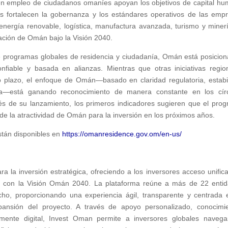
eren empleo de ciudadanos omaníes apoyan los objetivos de capital h
ias fortalecen la gobernanza y los estándares operativos de las emp
en energía renovable, logística, manufactura avanzada, turismo y miner
ación de Omán bajo la Visión 2040.
re programas globales de residencia y ciudadanía, Omán está posicio
iable y basada en alianzas. Mientras que otras iniciativas regio
 plazo, el enfoque de Omán—basado en claridad regulatoria, estabi
ia—está ganando reconocimiento de manera constante en los cír
és de su lanzamiento, los primeros indicadores sugieren que el pro
de la atractividad de Omán para la inversión en los próximos años.
están disponibles en
https://omanresidence.gov.om/en-us/
ra la inversión estratégica, ofreciendo a los inversores acceso unific
dos con la Visión Omán 2040. La plataforma reúne a más de 22 enti
o, proporcionando una experiencia ágil, transparente y centrada 
xpansión del proyecto. A través de apoyo personalizado, conocimi
lmente digital, Invest Oman permite a inversores globales navega