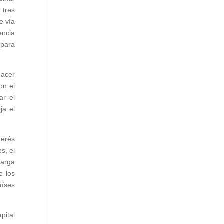
 tres
e vía
encia
 para
hacer
on el
ar el
ja el
terés
s, el
larga
e los
aíses
pital