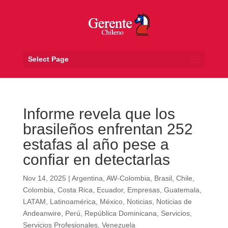
Select Page
Informe revela que los
brasileños enfrentan 252
estafas al año pese a
confiar en detectarlas
Nov 14, 2025
|
Argentina
,
AW-Colombia
,
Brasil
,
Chile
,
Colombia
,
Costa Rica
,
Ecuador
,
Empresas
,
Guatemala
,
LATAM
,
Latinoamérica
,
México
,
Noticias
,
Noticias de
Andeanwire
,
Perú
,
República Dominicana
,
Servicios
,
Servicios Profesionales
,
Venezuela