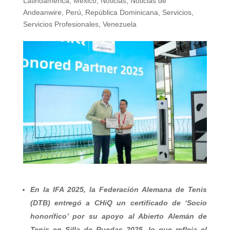
Latinoamérica
,
México
,
Noticias
,
Noticias de
Andeanwire
,
Perú
,
República Dominicana
,
Servicios
,
Servicios Profesionales
,
Venezuela
En la IFA 2025, la Federación Alemana de Tenis
(DTB) entregó a CHiQ un certificado de ‘Socio
honorífico’ por su apoyo al Abierto Alemán de
Tenis en Silla de Ruedas 2025, lo que refleja el