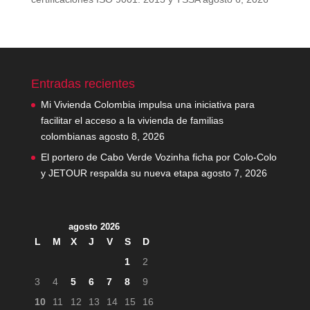
Entradas recientes
Mi Vivienda Colombia impulsa una iniciativa para
facilitar el acceso a la vivienda de familias
colombianas
agosto 8, 2026
El portero de Cabo Verde Vozinha ficha por Colo-Colo
y JETOUR respalda su nueva etapa
agosto 7, 2026
agosto 2026
L
M
X
J
V
S
D
1
2
3
4
5
6
7
8
9
10
11
12
13
14
15
16