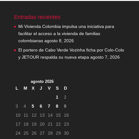
Entradas recientes
Mi Vivienda Colombia impulsa una iniciativa para
facilitar el acceso a la vivienda de familias
colombianas
agosto 8, 2026
El portero de Cabo Verde Vozinha ficha por Colo-Colo
y JETOUR respalda su nueva etapa
agosto 7, 2026
agosto 2026
L
M
X
J
V
S
D
1
2
3
4
5
6
7
8
9
10
11
12
13
14
15
16
17
18
19
20
21
22
23
24
25
26
27
28
29
30